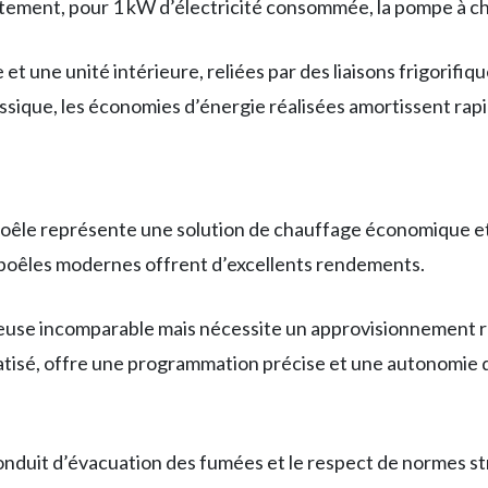
ement, pour 1 kW d’électricité consommée, la pompe à cha
et une unité intérieure, reliées par des liaisons frigorifiqu
sique, les économies d’énergie réalisées amortissent rapi
 poêle représente une solution de chauffage économique e
 poêles modernes offrent d’excellents rendements.
use incomparable mais nécessite un approvisionnement ré
atisé, offre une programmation précise et une autonomie de
conduit d’évacuation des fumées et le respect de normes str