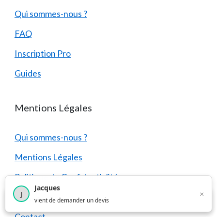
Qui sommes-nous ?
FAQ
Inscription Pro
Guides
Mentions Légales
Qui sommes-nous ?
Mentions Légales
Politique de Confidentialité
Jacques
×
J
Politique des Cookies
×
4 208
utilisateurs ce mois-ci
vient de demander un devis
Contact