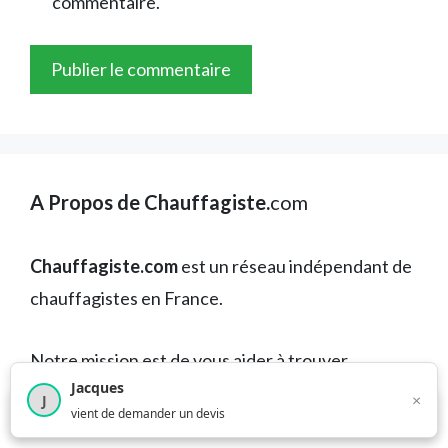
commentaire.
A Propos de Chauffagiste.
com
Chauffagiste.com
est un réseau indépendant de
chauffagistes en France.
Notre mission est de vous aider à trouver
Jacques
rapidement un professionnel de confiance,
×
J
×
4 208
utilisateurs ce mois-ci
vient de demander un devis
proche de chez vous, au meilleur prix, en toute