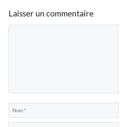
Laisser un commentaire
Commentaire
Nom
E-