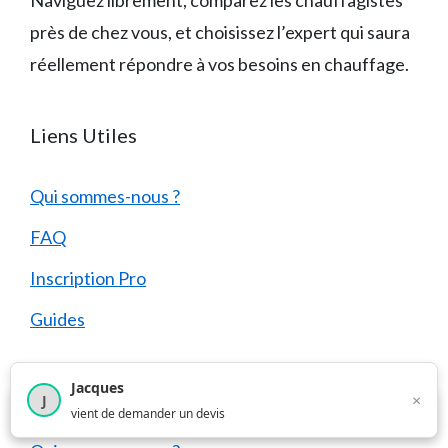
Naviguez librement, comparez les chauffagistes
près de chez vous, et choisissez l’expert qui saura
réellement répondre à vos besoins en chauffage.
Liens Utiles
Qui sommes-nous ?
FAQ
Inscription Pro
Guides
Jacques
Mentions Légales
×
J
×
4 208
utilisateurs ce mois-ci
vient de demander un devis