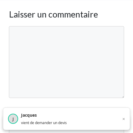
Laisser un commentaire
Commentaire
Nom
Jacques
×
J
×
4 209
utilisateurs ce mois-ci
vient de demander un devis
E-