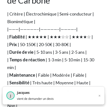
de Carbone
| Critère | Électrochimique | Semi-conducteur |
Biomimétique |
|———|—————–|—————–|————–|
|
Fiabilité
| ★★★★★ | ★★★☆☆ | ★★★★☆ |
|
Prix
| 50-150€ | 20-50€ | 30-80€ |
|
Durée de vie
| 5-10 ans | 3-5 ans | 2-5 ans |
|
Temps de réaction
| 1-3 min | 5-10 min | 15-30
min |
|
Maintenance
| Faible | Modérée | Faible |
|
Sensibilité
| Très haute | Moyenne | Haute |
|
Alimentation
| Pile/Secteur | Pile | Pile |
Jacques
×
J
|
Affichage numérique
| Souvent | Rarement |
×
4 208
utilisateurs ce mois-ci
vient de demander un devis
Non |