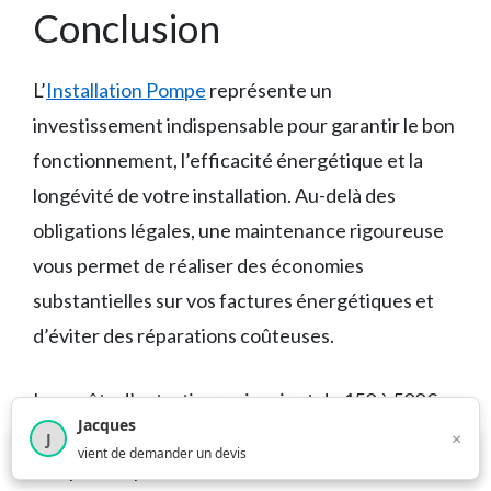
Conclusion
L’
Installation Pompe
représente un
investissement indispensable pour garantir le bon
fonctionnement, l’efficacité énergétique et la
longévité de votre installation. Au-delà des
obligations légales, une maintenance rigoureuse
vous permet de réaliser des économies
substantielles sur vos factures énergétiques et
d’éviter des réparations coûteuses.
Les coûts d’entretien, qui varient de 150 à 500€
Jacques
selon le type d’installation, sont largement
×
J
×
4 209
utilisateurs ce mois-ci
vient de demander un devis
compensés par les bénéf