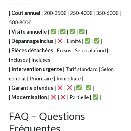
———————-|
|
Coût annuel
| 200-350€ | 250-400€ | 350-600€ |
500-800€ |
|
Visite annuelle
|
|
|
|
|
|
Dépannage inclus
|
| Limité |
|
|
|
Pièces détachées
| En sus | Selon plafond |
Incluses | Incluses |
|
Intervention urgente
| Tarif standard | Selon
contrat | Prioritaire | Immédiate |
|
Garantie étendue
|
|
|
|
|
|
Modernisation
|
|
| Partielle |
|
FAQ – Questions
Fréquentes