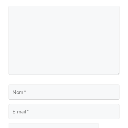
Commentaire
Nom
E-
mail
Site