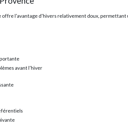
-Provence
ffre l’avantage d’hivers relativement doux, permettant une 
mportante
lèmes avant l’hiver
essante
éférentiels
uivante