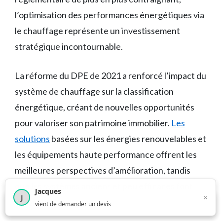
l’optimisation des performances énergétiques via
le chauffage représente un investissement
stratégique incontournable.
La réforme du DPE de 2021 a renforcé l’impact du
système de chauffage sur la classification
énergétique, créant de nouvelles opportunités
pour valoriser son patrimoine immobilier.
Les
solutions
basées sur les énergies renouvelables et
les équipements haute performance offrent les
meilleures perspectives d’amélioration, tandis
que les systèmes anciens et peu efficaces font
Jacques
×
J
face à une dépréciation croissante.
×
4 209
utilisateurs ce mois-ci
vient de demander un devis