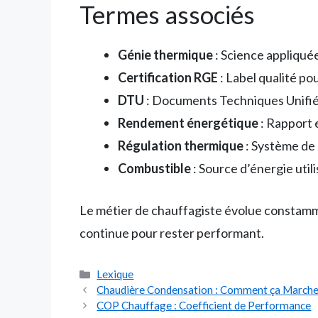
Termes associés
Génie thermique
: Science appliqué
Certification RGE
: Label qualité po
DTU
: Documents Techniques Unifiés 
Rendement énergétique
: Rapport 
Régulation thermique
: Système de
Combustible
: Source d’énergie util
Le métier de chauffagiste évolue constamm
continue pour rester performant.
Catégories
Lexique
Chaudière Condensation : Comment ça Marche
COP Chauffage : Coefficient de Performance