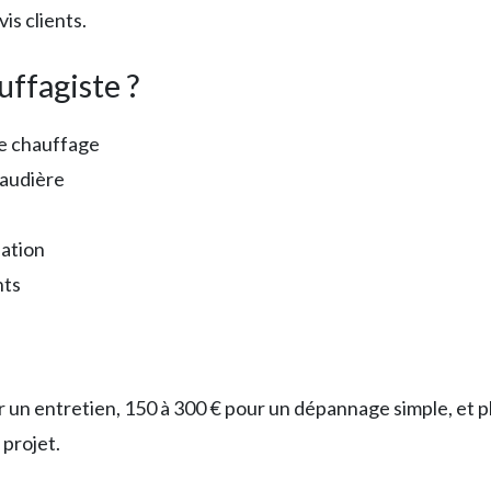
is clients.
uffagiste ?
de chauffage
haudière
lation
nts
r un entretien, 150 à 300 € pour un dépannage simple, et pl
 projet.