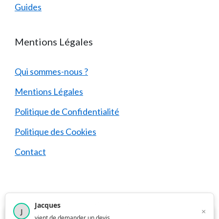
Guides
Mentions Légales
Qui sommes-nous ?
Mentions Légales
Politique de Confidentialité
Politique des Cookies
Contact
Jacques
© 2026 Chauffagiste.com
• Construit avec
×
J
×
4 209
utilisateurs ce mois-ci
vient de demander un devis
GeneratePress