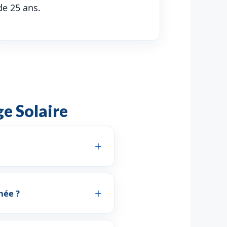
de 25 ans.
e Solaire
nnée ?