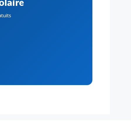
olaire
atuits