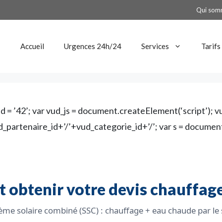
Qui som
Accueil
Urgences 24h/24
Services
Tarifs
 = ’42’; var vud_js = document.createElement(‘script’); vud
partenaire_id+’/’+vud_categorie_id+’/’; var s = docume
obtenir votre devis chauffage 
ème solaire combiné (SSC) : chauffage + eau chaude par le s