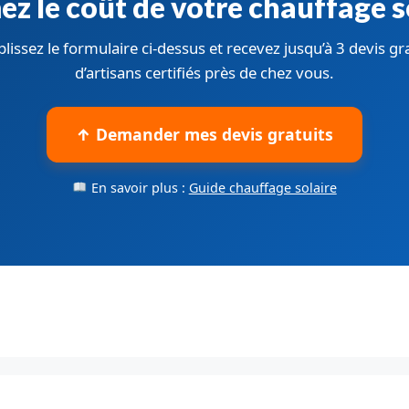
ez le coût de votre chauffage s
issez le formulaire ci-dessus et recevez jusqu’à 3 devis gr
d’artisans certifiés près de chez vous.
↑ Demander mes devis gratuits
En savoir plus :
Guide chauffage solaire