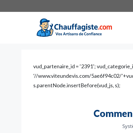
Aller
au
contenu
vud_partenaire_id = ‘2391’; vud_categorie_id
‘//www.viteundevis.com/5ae6f94c02/’+vud_
s.parentNode.insertBefore(vud_js, s);
Comment 
Syst