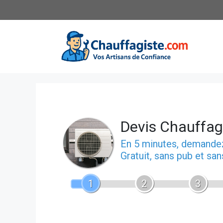
Aller
au
contenu
Devis Chauffa
En 5 minutes, demand
Gratuit, sans pub et sa
1
2
3