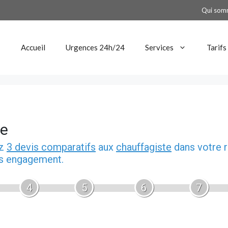
Qui som
Accueil
Urgences 24h/24
Services
Tarifs
ge
ez
3 devis comparatifs
aux
chauffagiste
dans votre r
ns engagement.
4
5
6
7