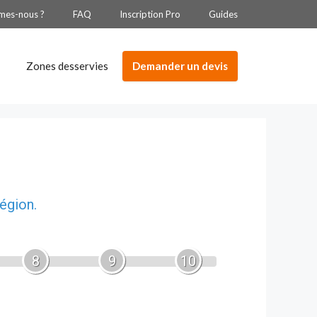
mes-nous ?
FAQ
Inscription Pro
Guides
Demander un devis
Zones desservies
égion.
8
9
10