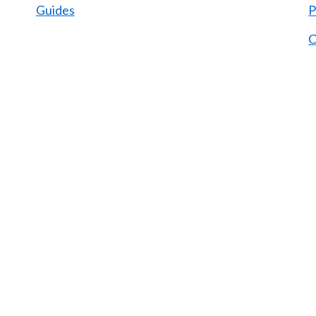
Guides
P
C