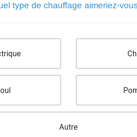
el type de chauffage aimeriez-vou
trique
Ch
ioul
Pom
Autre