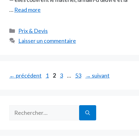
…
Read more
Catégories
Prix & Devis
Laisser un commentaire
Page
Page
Page
Page
←
précédent
1
2
3
…
53
→
suivant
Rechercher :