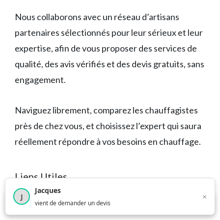
Nous collaborons avec un réseau d’artisans
partenaires sélectionnés pour leur sérieux et leur
expertise, afin de vous proposer des services de
qualité, des avis vérifiés et des devis gratuits, sans
engagement.
Naviguez librement, comparez les chauffagistes
près de chez vous, et choisissez l’expert qui saura
réellement répondre à vos besoins en chauffage.
Liens Utiles
Jacques
×
J
×
4 210
utilisateurs ce mois-ci
vient de demander un devis
Qui sommes-nous ?